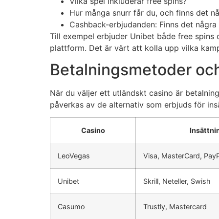
Vilka spel inkluderar free spins?
Hur många snurr får du, och finns det nå
Cashback-erbjudanden: Finns det några r
Till exempel erbjuder Unibet både free spins
plattform. Det är värt att kolla upp vilka ka
Betalningsmetoder oc
När du väljer ett utländskt casino är betaln
påverkas av de alternativ som erbjuds för ins
Casino
Insättn
LeoVegas
Visa, MasterCard, PayP
Unibet
Skrill, Neteller, Swish
Casumo
Trustly, Mastercard