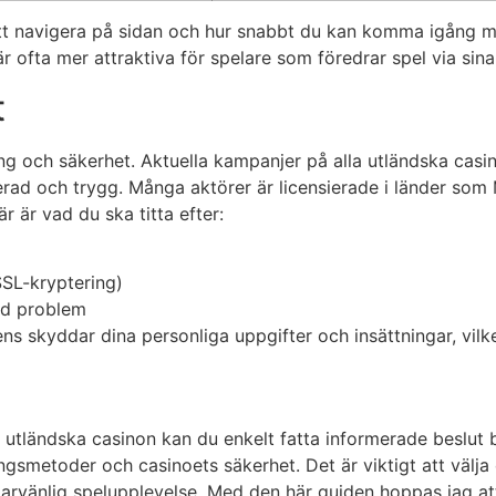
r att navigera på sidan och hur snabbt du kan komma igång m
r ofta mer attraktiva för spelare som föredrar spel via sina
t
ring och säkerhet. Aktuella kampanjer på alla utländska ca
rad och trygg. Många aktörer är licensierade i länder som M
är är vad du ska titta efter:
SSL-kryptering)
ed problem
ns skyddar dina personliga uppgifter och insättningar, vilket
utländska casinon kan du enkelt fatta informerade beslut bas
gsmetoder och casinoets säkerhet. Det är viktigt att välja
vänlig spelupplevelse. Med den här guiden hoppas jag att d