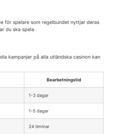
de för spelare som regelbundet nyttjar deras
ar du ska spela.
ella kampanjer på alla utländska casinon kan
Bearbetningstid
1-3 dagar
1-5 dagar
24 timmar