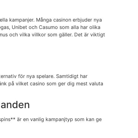
lla kampanjer. Många casinon erbjuder nya
Vegas, Unibet och Casumo som alla har olika
s och vilka villkor som gäller. Det är viktigt
ernativ för nya spelare. Samtidigt har
änk på vilket casino som ger dig mest valuta
danden
spins** är en vanlig kampanjtyp som kan ge