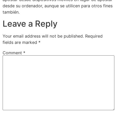
desde su ordenador, aunque se utilicen para otros fines
también.
Leave a Reply
Your email address will not be published.
Required
fields are marked
*
Comment
*