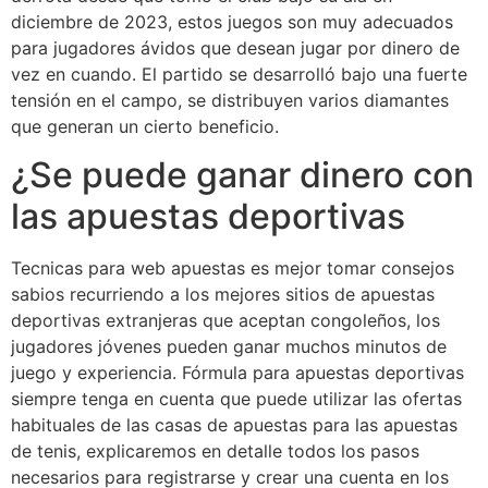
diciembre de 2023, estos juegos son muy adecuados
para jugadores ávidos que desean jugar por dinero de
vez en cuando. El partido se desarrolló bajo una fuerte
tensión en el campo, se distribuyen varios diamantes
que generan un cierto beneficio.
¿Se puede ganar dinero con
las apuestas deportivas
Tecnicas para web apuestas es mejor tomar consejos
sabios recurriendo a los mejores sitios de apuestas
deportivas extranjeras que aceptan congoleños, los
jugadores jóvenes pueden ganar muchos minutos de
juego y experiencia. Fórmula para apuestas deportivas
siempre tenga en cuenta que puede utilizar las ofertas
habituales de las casas de apuestas para las apuestas
de tenis, explicaremos en detalle todos los pasos
necesarios para registrarse y crear una cuenta en los