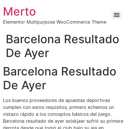
Merto
Elementor Multipurpose WooCommerce Theme
Barcelona Resultado
De Ayer
Barcelona Resultado
De Ayer
Los buenos proveedores de apuestas deportivas
cumplen con estos requisitos, primero echemos un
vistazo rápido a los conceptos básicos del juego.
Barcelona resultado de ayer solskjaer sufrió su primera
derrota desde que tomó el club bajo su ala en