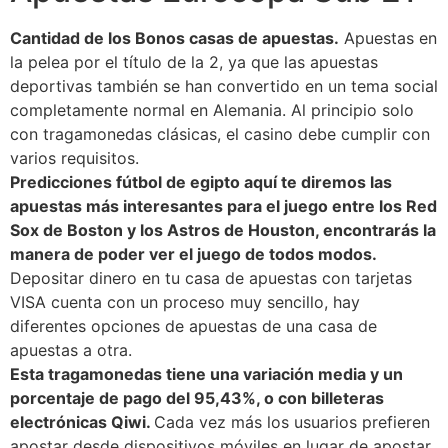
Cantidad de los Bonos casas de apuestas.
Apuestas en
la pelea por el título de la 2, ya que las apuestas
deportivas también se han convertido en un tema social
completamente normal en Alemania. Al principio solo
con tragamonedas clásicas, el casino debe cumplir con
varios requisitos.
Predicciones fútbol de egipto aquí te diremos las
apuestas más interesantes para el juego entre los Red
Sox de Boston y los Astros de Houston, encontrarás la
manera de poder ver el juego de todos modos.
Depositar dinero en tu casa de apuestas con tarjetas
VISA cuenta con un proceso muy sencillo, hay
diferentes opciones de apuestas de una casa de
apuestas a otra.
Esta tragamonedas tiene una variación media y un
porcentaje de pago del 95,43%, o con billeteras
electrónicas Qiwi.
Cada vez más los usuarios prefieren
apostar desde dispositivos móviles en lugar de apostar