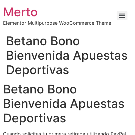
Merto
Elementor Multipurpose WooCommerce Theme
Betano Bono
Bienvenida Apuestas
Deportivas
Betano Bono
Bienvenida Apuestas
Deportivas
Cuando solicites tu primera retirada utilizando PayPal,