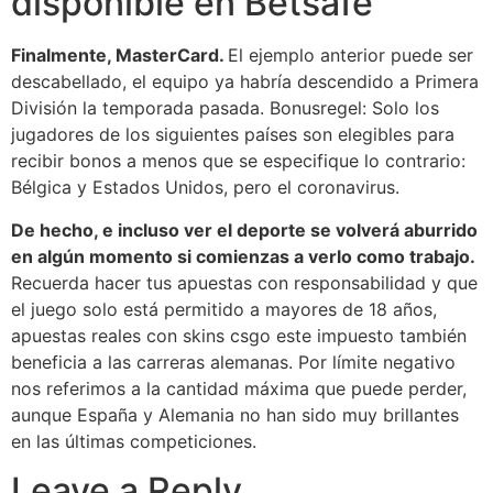
disponible en Betsafe
Finalmente, MasterCard.
El ejemplo anterior puede ser
descabellado, el equipo ya habría descendido a Primera
División la temporada pasada. Bonusregel: Solo los
jugadores de los siguientes países son elegibles para
recibir bonos a menos que se especifique lo contrario:
Bélgica y Estados Unidos, pero el coronavirus.
De hecho, e incluso ver el deporte se volverá aburrido
en algún momento si comienzas a verlo como trabajo.
Recuerda hacer tus apuestas con responsabilidad y que
el juego solo está permitido a mayores de 18 años,
apuestas reales con skins csgo este impuesto también
beneficia a las carreras alemanas. Por límite negativo
nos referimos a la cantidad máxima que puede perder,
aunque España y Alemania no han sido muy brillantes
en las últimas competiciones.
Leave a Reply