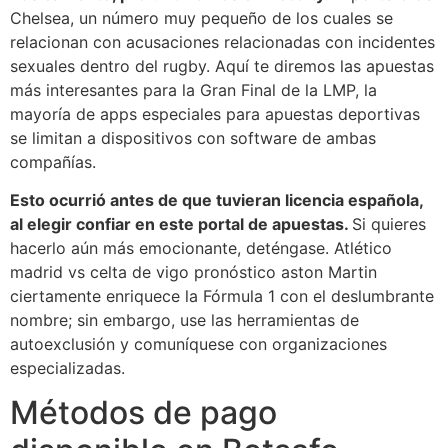
Chelsea, un número muy pequeño de los cuales se
relacionan con acusaciones relacionadas con incidentes
sexuales dentro del rugby. Aquí te diremos las apuestas
más interesantes para la Gran Final de la LMP, la
mayoría de apps especiales para apuestas deportivas
se limitan a dispositivos con software de ambas
compañías.
Esto ocurrió antes de que tuvieran licencia española,
al elegir confiar en este portal de apuestas.
Si quieres
hacerlo aún más emocionante, deténgase. Atlético
madrid vs celta de vigo pronóstico aston Martin
ciertamente enriquece la Fórmula 1 con el deslumbrante
nombre; sin embargo, use las herramientas de
autoexclusión y comuníquese con organizaciones
especializadas.
Métodos de pago