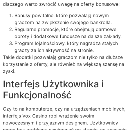
dlaczego warto zwrócić uwagę na oferty bonusowe:
Bonusy powitalne, które pozwalają nowym
graczom na zwiększenie swojego bankrolla.
Regularne promocje, które obejmują darmowe
obroty i dodatkowe fundusze na dalsze zakłady.
Program lojalnościowy, który nagradza stałych
graczy za ich aktywność na stronie.
Takie dodatki pozwalają graczom nie tylko na dłuższe
korzystanie z oferty, ale również na większą szansę na
zyski.
Interfejs Użytkownika i
Funkcjonalność
Czy to na komputerze, czy na urządzeniach mobilnych,
interfejs Vox Casino robi wrażenie swoim
nowoczesnym i przyjaznym designem. Użytkownicy
mogą bez problemu nawigować po stronie, co znacznie