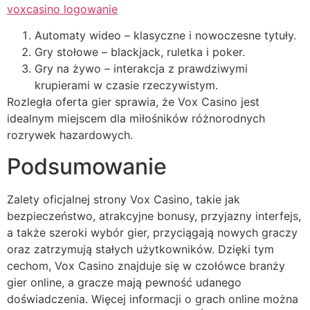
voxcasino logowanie
Automaty wideo – klasyczne i nowoczesne tytuły.
Gry stołowe – blackjack, ruletka i poker.
Gry na żywo – interakcja z prawdziwymi
krupierami w czasie rzeczywistym.
Rozległa oferta gier sprawia, że Vox Casino jest
idealnym miejscem dla miłośników różnorodnych
rozrywek hazardowych.
Podsumowanie
Zalety oficjalnej strony Vox Casino, takie jak
bezpieczeństwo, atrakcyjne bonusy, przyjazny interfejs,
a także szeroki wybór gier, przyciągają nowych graczy
oraz zatrzymują stałych użytkowników. Dzięki tym
cechom, Vox Casino znajduje się w czołówce branży
gier online, a gracze mają pewność udanego
doświadczenia. Więcej informacji o grach online można