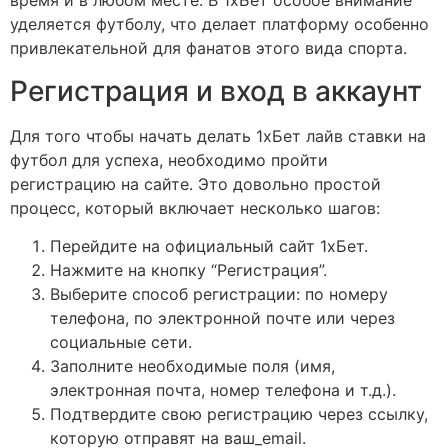
время и в любом месте. В 1хБет особое внимание
уделяется футболу, что делает платформу особенно
привлекательной для фанатов этого вида спорта.
Регистрация и вход в аккаунт
Для того чтобы начать делать 1хБет лайв ставки на
футбол для успеха, необходимо пройти
регистрацию на сайте. Это довольно простой
процесс, который включает несколько шагов:
Перейдите на официальный сайт 1хБет.
Нажмите на кнопку “Регистрация”.
Выберите способ регистрации: по номеру
телефона, по электронной почте или через
социальные сети.
Заполните необходимые поля (имя,
электронная почта, номер телефона и т.д.).
Подтвердите свою регистрацию через ссылку,
которую отправят на ваш_email.