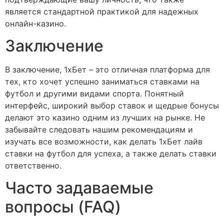
является стандартной практикой для надежных
онлайн-казино.
Заключение
В заключение, 1хБет – это отличная платформа для
тех, кто хочет успешно заниматься ставками на
футбол и другими видами спорта. Понятный
интерфейс, широкий выбор ставок и щедрые бонусы
делают это казино одним из лучших на рынке. Не
забывайте следовать нашим рекомендациям и
изучать все возможности, как делать 1хБет лайв
ставки на футбол для успеха, а также делать ставки
ответственно.
Часто задаваемые
вопросы (FAQ)