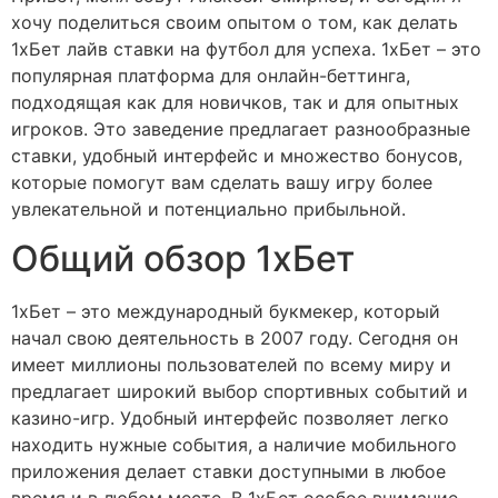
хочу поделиться своим опытом о том, как делать
1хБет лайв ставки на футбол для успеха. 1хБет – это
популярная платформа для онлайн-беттинга,
подходящая как для новичков, так и для опытных
игроков. Это заведение предлагает разнообразные
ставки, удобный интерфейс и множество бонусов,
которые помогут вам сделать вашу игру более
увлекательной и потенциально прибыльной.
Общий обзор 1хБет
1хБет – это международный букмекер, который
начал свою деятельность в 2007 году. Сегодня он
имеет миллионы пользователей по всему миру и
предлагает широкий выбор спортивных событий и
казино-игр. Удобный интерфейс позволяет легко
находить нужные события, а наличие мобильного
приложения делает ставки доступными в любое