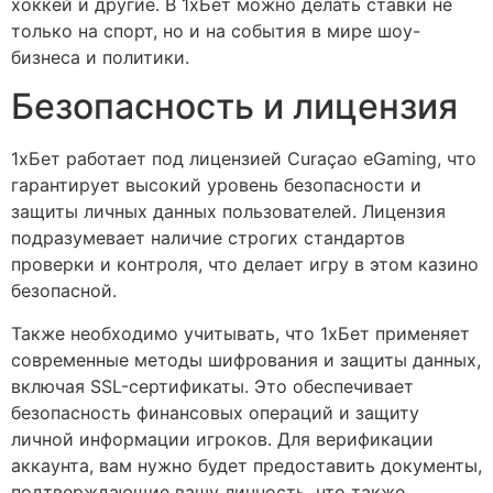
хоккей и другие. В 1хБет можно делать ставки не
только на спорт, но и на события в мире шоу-
бизнеса и политики.
Безопасность и лицензия
1хБет работает под лицензией Curaçao eGaming, что
гарантирует высокий уровень безопасности и
защиты личных данных пользователей. Лицензия
подразумевает наличие строгих стандартов
проверки и контроля, что делает игру в этом казино
безопасной.
Также необходимо учитывать, что 1хБет применяет
современные методы шифрования и защиты данных,
включая SSL-сертификаты. Это обеспечивает
безопасность финансовых операций и защиту
личной информации игроков. Для верификации
аккаунта, вам нужно будет предоставить документы,
подтверждающие вашу личность, что также